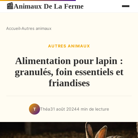
Animaux De La Ferme
📰
Accueil
›
Autres animaux
AUTRES ANIMAUX
Alimentation pour lapin :
granulés, foin essentiels et
friandises
Théa
31 août 2024
4 min de lecture
T