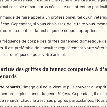
es de votre fennec n’est pas une tâche à prendre à la légère.
imal sensible et son corps nécessite une attention particuli
mmandé de faire appel à un professionnel, tel qu’un vétérin
tâche. Cependant, si vous choisissez de le faire vous-même, 
r correctement sur la technique de coupe appropriée.
la fréquence de coupe des griffes du fennec domestique d
rs. Il est préférable de consulter régulièrement votre vétéri
eilleure fréquence pour votre animal.
larités des griffes du fennec comparées à d’
renards
 de
renards
, l’image qui nous vient le plus souvent à l’esprit
e membre le plus connu du genre
Vulpes
. Cependant, il exist
de renards, chacune avec ses propres particularités. Nous 