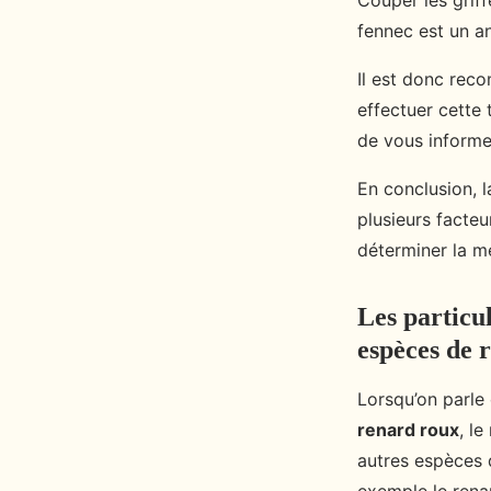
Couper les griff
fennec est un an
Il est donc reco
effectuer cette 
de vous informe
En conclusion, 
plusieurs facteu
déterminer la m
Les particu
espèces de 
Lorsqu’on parle
renard roux
, l
autres espèces 