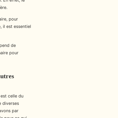
 En effet, le
ère.
aire, pour
il est essentiel
épend de
naire pour
autres
 est celle du
e diverses
avons par