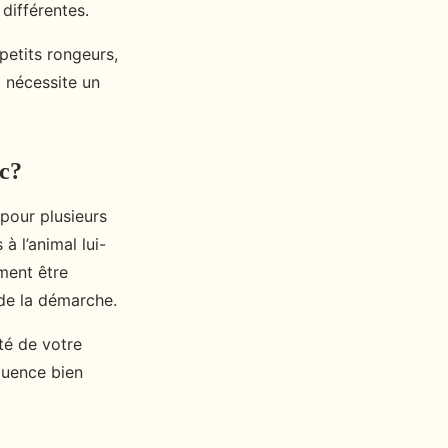
différentes.
petits rongeurs,
i nécessite un
ec?
 pour plusieurs
à l’animal lui-
ment être
de la démarche.
té de votre
quence bien