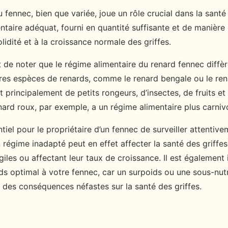
u fennec, bien que variée, joue un rôle crucial dans la santé 
taire adéquat, fourni en quantité suffisante et de manière 
olidité et à la croissance normale des griffes.
nt de noter que le régime alimentaire du renard fennec diffè
tres espèces de renards, comme le renard bengale ou le ren
t principalement de petits rongeurs, d’insectes, de fruits et
nard roux, par exemple, a un régime alimentaire plus carniv
ntiel pour le propriétaire d’un fennec de surveiller attentiv
 régime inadapté peut en effet affecter la santé des griffes 
giles ou affectant leur taux de croissance. Il est également
ds optimal à votre fennec, car un surpoids ou une sous-nutr
 des conséquences néfastes sur la santé des griffes.