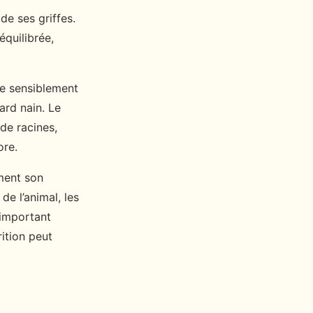
de ses griffes.
équilibrée,
re sensiblement
ard nain. Le
 de racines,
ore.
ement son
de l’animal, les
 important
ition peut