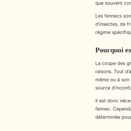
que souvent conf
Les fennecs son
d’insectes, de f
régime spécifiq
Pourquoi est
La coupe des gri
raisons. Tout d’
même ou à son e
source d’inconf
Il est donc néc
fennec. Cependan
déterminée pour 