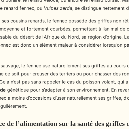
d polaire, le renard véloce, ou encore le renard corsac. Ma
 le renard fennec, ou
Vulpes zerda
, se distingue nettement d
ses cousins renards, le fennec possède des griffes non rétr
le moyenne et fortement courbées, permettant à l’animal de 
sable du désert de l’Afrique du Nord, sa région d’origine. L’
ennec est donc un élément majeur à considérer lorsqu’on par
at sauvage, le fennec use naturellement ses griffes au cours 
e ce soit pour creuser des terriers ou pour chasser des ro
Cela n’est pas sans rappeler le cas du poisson volant, qui 
ode
génétique pour s’adapter à son environnement. En reva
nnec a moins d’occasions d’user naturellement ses griffes, d’
égulièrement.
 de l’alimentation sur la santé des griffes 