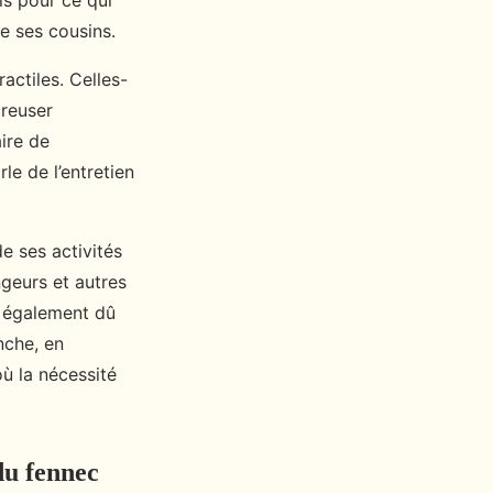
is pour ce qui
e ses cousins.
actiles. Celles-
creuser
aire de
le de l’entretien
de ses activités
ngeurs et autres
a également dû
nche, en
où la nécessité
du fennec